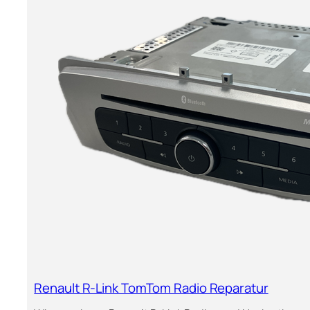
m
a
i
u
t
l
O
t
r
S
i
c
g
e
i
n
n
i
a
c
l
/
t
M
e
e
i
g
l
a
e
n
n
e
3
C
Renault R-Link TomTom Radio Reparatur
a