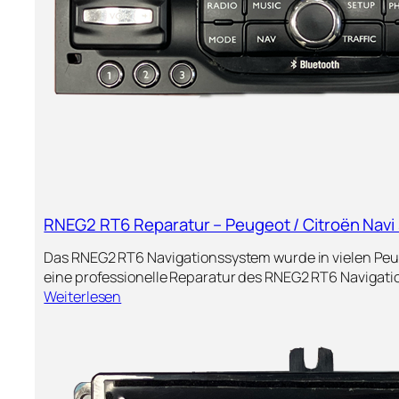
e
a
a
n
l
v
l
i
g
a
t
i
o
n
R
e
RNEG2 RT6 Reparatur – Peugeot / Citroën Navi 
p
a
Das RNEG2 RT6 Navigationssystem wurde in vielen Peu
r
eine professionelle Reparatur des RNEG2 RT6 Navigati
a
:
Weiterlesen
t
R
u
N
r
E
–
G
F
2