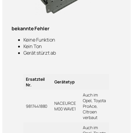
bekannte Fehler
Keine Funktion
Kein Ton
Gerät stürzt ab
Ersatzteil
Gerätetyp
Nr.
Auch im
Opel, Toyota
NACEURCE
9817441880
ProAce,
M00 WAVE1
CItroen
verbaut
Auch im