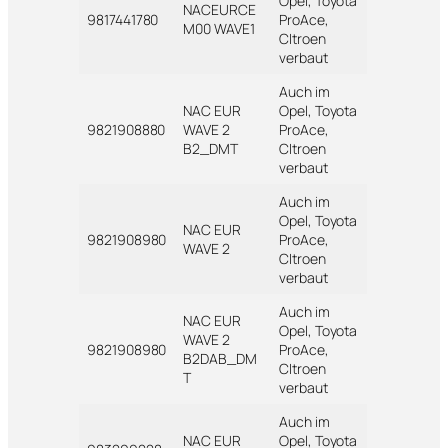
Opel, Toyota
NACEURCE
9817441780
ProAce,
M00 WAVE1
CItroen
verbaut
Auch im
NAC EUR
Opel, Toyota
9821908880
WAVE 2
ProAce,
B2_DMT
CItroen
verbaut
Auch im
Opel, Toyota
NAC EUR
9821908980
ProAce,
WAVE 2
CItroen
verbaut
Auch im
NAC EUR
Opel, Toyota
WAVE 2
9821908980
ProAce,
B2DAB_DM
CItroen
T
verbaut
Auch im
NAC EUR
Opel, Toyota