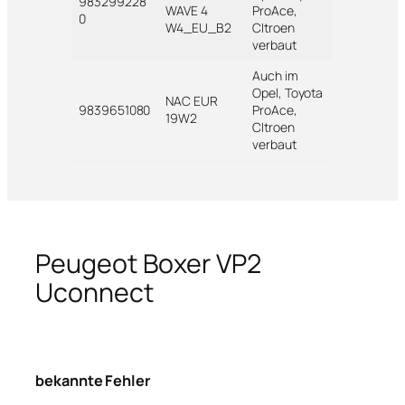
983299228
WAVE 4
ProAce,
0
W4_EU_B2
CItroen
verbaut
Auch im
Opel, Toyota
NAC EUR
9839651080
ProAce,
19W2
CItroen
verbaut
Peugeot Boxer VP2
Uconnect
bekannte Fehler