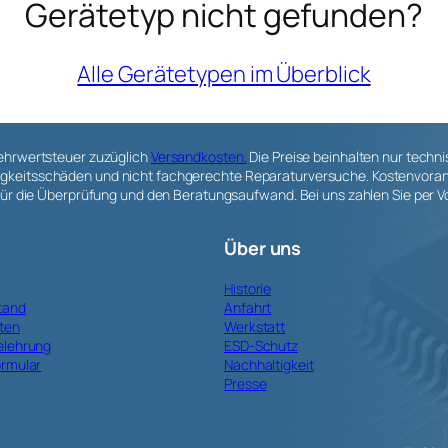
Gerätetyp nicht gefunden?
Alle Gerätetypen im Überblick
Mehrwertsteuer zuzüglich
Versandkosten.
Die Preise beinhalten nur techn
keitsschäden und nicht fachgerechte Reparaturversuche. Kostenvoransch
) für die Überprüfung und den Beratungsaufwand. Bei uns zahlen Sie pe
Über uns
Historie
tand
Anfahrt
ten
Werkstatt
elehrung
ESD-Schutz
ormular
Nachhaltigkeit
Presse