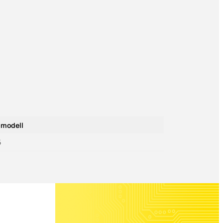
modell
5