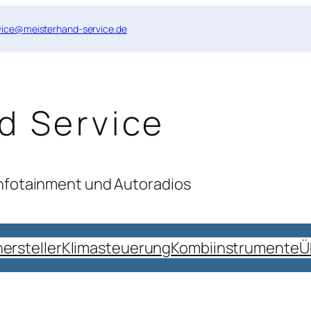
vice@meisterhand-service.de
d Service
Infotainment und Autoradios
ersteller
Klimasteuerung
Kombiinstrumente
Ü