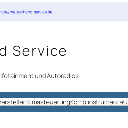
vice@meisterhand-service.de
d Service
Infotainment und Autoradios
ersteller
Klimasteuerung
Kombiinstrumente
Ü